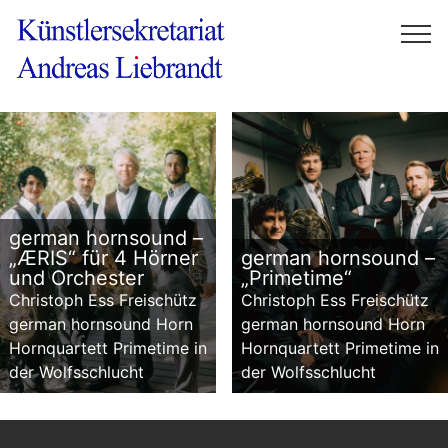
german hornsound –
„ÆRIS“ für 4 Hörner
german hornsound –
und Orchester
„Primetime“
Christoph Ess Freischütz
Christoph Ess Freischütz
german hornsound Horn
german hornsound Horn
Hornquartett Primetime in
Hornquartett Primetime in
der Wolfsschlucht
der Wolfsschlucht